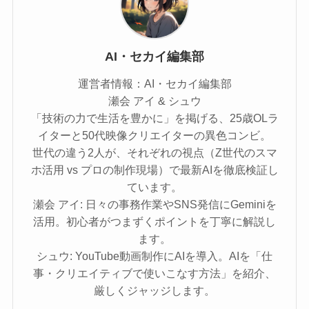
AI・セカイ編集部
運営者情報：AI・セカイ編集部
瀬会 アイ & シュウ
「技術の力で生活を豊かに」を掲げる、25歳OLラ
イターと50代映像クリエイターの異色コンビ。
世代の違う2人が、それぞれの視点（Z世代のスマ
ホ活用 vs プロの制作現場）で最新AIを徹底検証し
ています。
瀬会 アイ: 日々の事務作業やSNS発信にGeminiを
活用。初心者がつまずくポイントを丁寧に解説し
ます。
シュウ: YouTube動画制作にAIを導入。AIを「仕
事・クリエイティブで使いこなす方法」を紹介、
厳しくジャッジします。